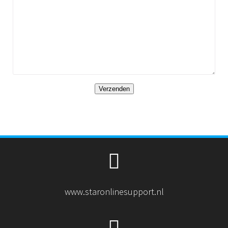
www.staronlinesupport.nl